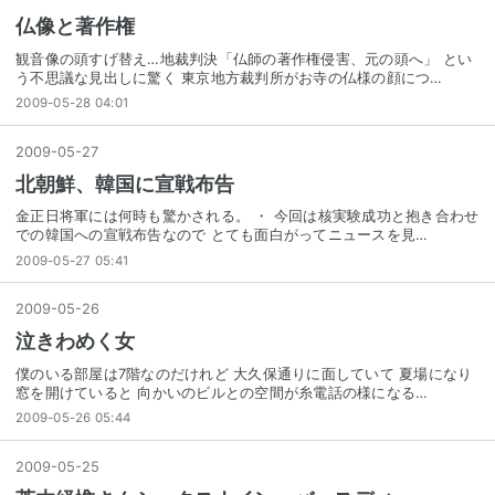
仏像と著作権
観音像の頭すげ替え…地裁判決「仏師の著作権侵害、元の頭へ」 とい
う不思議な見出しに驚く 東京地方裁判所がお寺の仏様の顔につ…
2009-05-28 04:01
2009
-
05
-
27
北朝鮮、韓国に宣戦布告
金正日将軍には何時も驚かされる。 ・ 今回は核実験成功と抱き合わせ
での韓国への宣戦布告なので とても面白がってニュースを見…
2009-05-27 05:41
2009
-
05
-
26
泣きわめく女
僕のいる部屋は7階なのだけれど 大久保通りに面していて 夏場になり
窓を開けていると 向かいのビルとの空間が糸電話の様になる…
2009-05-26 05:44
2009
-
05
-
25