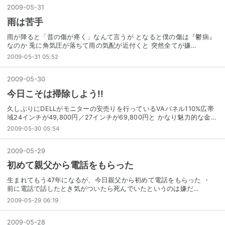
2009
-
05
-
31
雨は苦手
雨が降ると「昔の傷が疼く」なんて言うが となると僕の傷は『鬱病』
なのか 兎に角気圧が落ちて雨の気配が近付くと 突然全てが嫌…
2009-05-31 05:52
2009
-
05
-
30
今日こそは掃除しよう!!
久しぶりにDELLがモニターの安売りを行っているVAパネル110%広帯
域24インチが49,800円／27インチが69,800円と かなり魅力的な金…
2009-05-30 05:54
2009
-
05
-
29
初めて親父から電話をもらった
生まれてもう47年になるが、今日親父から初めて電話をもらった ・
前に電話で話したとき気がついたら死んでいたというのは嫌だ…
2009-05-29 06:19
2009
-
05
-
28